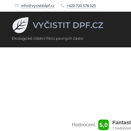
info@vycistitdpf.cz
+420 720 578 025
VYČISTIT DPF.CZ
Ekologické čištění filtrů pevných částic